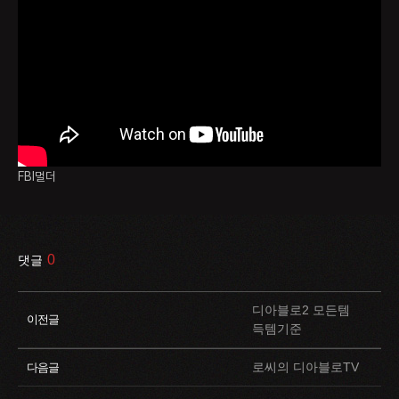
FBI멀더
0
댓글
디아블로2 모든템
이전글
득템기준
로씨의 디아블로TV
다음글