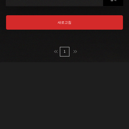
새로고침
맨처음
맨마지막
1