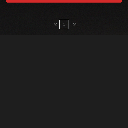
맨처음
맨마지막
1