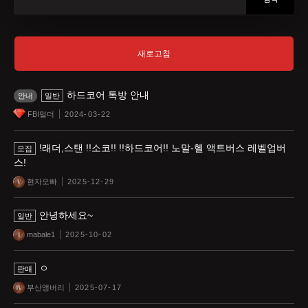
새로고침
하드코어 톡방 안내
안내
일반
FBI멀더
2024-03-22
!래더,스탠 !!소코!! !!하드코어!! 노말-헬 액트버스 레벨업버
모집
스!
현자오빠
2025-12-29
안녕하세요~
일반
mabale1
2025-10-02
ㅇ
판매
부산앵버리
2025-07-17