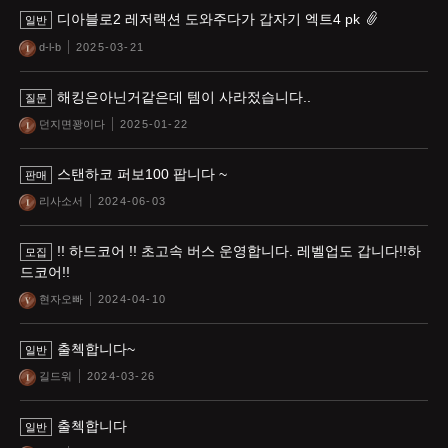
디아블로2 레저랙션 도와주다가 갑자기 엑트4 pk
일반
d-l-b
2025-03-21
해킹은아닌거같은데 템이 사라젔습니다..
질문
던지면꽝이다
2025-01-22
스탠하코 퍼보100 팝니다 ~
판매
리사소서
2024-06-03
!! 하드코어 !! 초고속 버스 운영합니다. 레벨업도 갑니다!!하
모집
드코어!!
현자오빠
2024-04-10
출첵합니다~
일반
길드워
2024-03-26
출첵합니다
일반