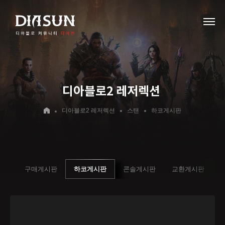
디아블로2 레저렉션
디아블로2 레저렉션
스탠
하코게시판
시판
구매게시판
하코게시판
콘솔게시판
교환게시판