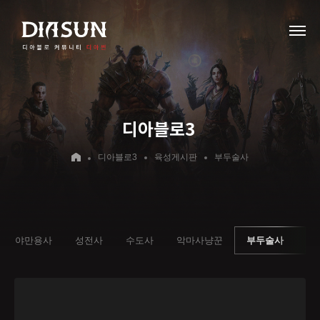
디아블로3
디아블로3
육성게시판
부두술사
야만용사
성전사
수도사
악마사냥꾼
부두술사