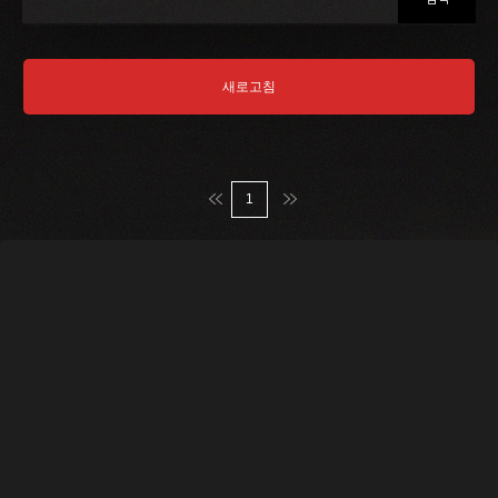
새로고침
맨처음
맨마지막
1