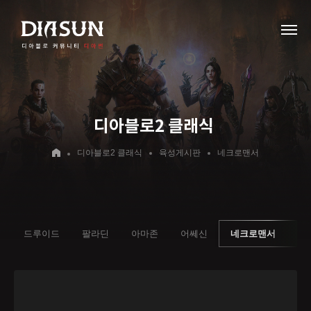
디아블로2 클래식
디아블로2 클래식
육성게시판
네크로맨서
안
드루이드
팔라딘
아마존
어쎄신
네크로맨서