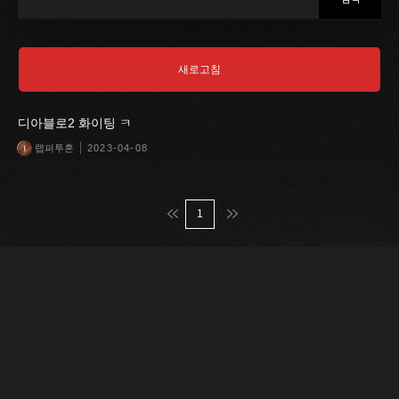
새로고침
디아블로2 화이팅 ㅋ
랩퍼투혼
2023-04-08
맨처음
맨마지막
1