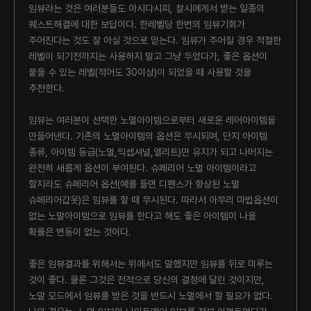
임뷰라는 것은 여러분들도 아시다시피, 찰시에게서 받는 일종의
퀘스트해결에 대한 보답이다. 한레벨당 한번의 임뷰기회가
주어진다는 것도 잘 아실 것으로 믿는다. 임뷰가 주어질 경우 적절한
레벨이 되기전까지는 사용하지 말고 그냥 두었다가, 좋은 옵션이
붙을 수 있는 레벨(적어도 30이상)이 되었을 때 사용할 것을
추천한다.
임뷰는 여러분이 선택한 노멀아이템으로부터 새로운 레어아이템을
만들어낸다. 기존의 노멀아이템의 옵션은 무시되며, 단지 아이템
종류, 아이템 등급(노멀,익셉셔널,엘리트)만 유지가 되고 나머지는
완전히 새롭게 옵션이 부여된다. 슈페리어 노멀 아이템이라고
할지라도 슈페리어 옵션(예를 들면 디펜스가 향상된 노멀
슈페리어갑옷)은 임뷰를 할 때 무시된다. 따라서 아무리 마법옵션이
없는 노말아이템으로 임뷰를 한다고 해도 좋은 아이템이 나올
확률은 변동이 없는 것이다.
좋은 임뷰결과를 위해서는 위에서도 말했지만 임뷰를 뒤로 미루는
것이 좋다. 물론 그것은 전적으로 당신의 결정에 달린 것이지만,
노말 모드에서 임뷰를 받은 것을 반드시 노멀에서 할 필요가 없다.