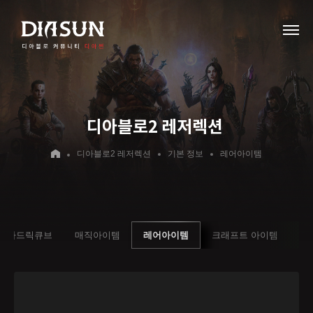
디아블로2 레저렉션
디아블로2 레저렉션
기본 정보
레어아이템
호라드릭큐브
매직아이템
레어아이템
크래프트 아이템