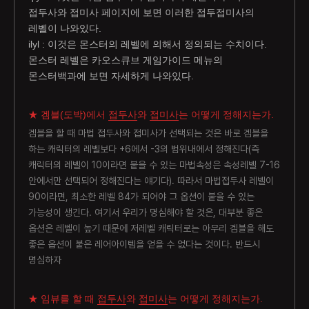
접두사와 접미사 페이지에 보면 이러한 접두접미사의
레벨이 나와있다.
ilyl : 이것은 몬스터의 레벨에 의해서 정의되는 수치이다.
몬스터 레벨은 카오스큐브 게임가이드 메뉴의
몬스터백과에 보면 자세하게 나와있다.
★ 겜블(도박)에서
접두사
와
접미사
는 어떻게 정해지는가.
겜블을 할 때 마법 접두사와 접미사가 선택되는 것은 바로 겜블을
하는 캐릭터의 레벨보다 +6에서 -3의 범위내에서 정해진다(즉
캐릭터의 레벨이 10이라면 붙을 수 있는 마법속성은 속성레벨 7-16
안에서만 선택되어 정해진다는 얘기다). 따라서 마법접두사 레벨이
90이라면, 최소한 레벨 84가 되어야 그 옵션이 붙을 수 있는
가능성이 생긴다. 여기서 우리가 명심해야 할 것은, 대부분 좋은
옵션은 레벨이 높기 때문에 저레벨 캐릭터로는 아무리 겜블을 해도
좋은 옵션이 붙은 레어아이템을 얻을 수 없다는 것이다. 반드시
명심하자
★ 임뷰를 할 때
접두사
와
접미사
는 어떻게 정해지는가.