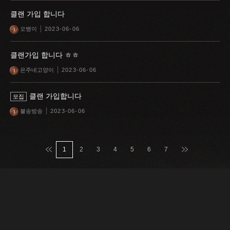
클랜 가입 합니다
오뱅이
2023-06-06
클랜가입 합니다 ㅎㅎ
은주네고양이
2023-06-06
클랜 가입합니다
모집
불송방송
2023-06-06
맨처음
맨마지막
1
2
3
4
5
6
7