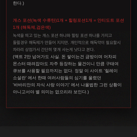
한다.)
개스 포션(녹색 수류탄)1개 + 힐링포션1개 = 안티도트 포션
1개 (해독제,검은색)
녹색을 띄고 있는 개스 포션 하나와 힐링 포션 하나를 가지고
돌릴경우 해독제가 만들어 지지만. 개인적으로 해독약이 필요할시
차라리 상점가서 간단히 몇개 사는게 낫다고 본다.
(액트 2만 넘어가도 사실. 돈 쌓이는건 금방이며 어차피
몬스터 때려잡아도 자주 등장하는 물건이니 만큼 구태여
큐브를 사용할 필요까지는 없다. 정말 이 사이트 '릴레이
소설란' 에서 한때 여러사람들의 심기를 울렸던
'바바리안의 자식 사랑 이야기' 에서 나올법한 그런 상황이
아니고서야 별 의미는 없으리라 보인다.)