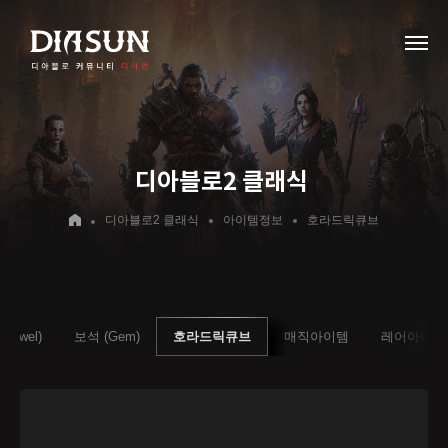
디아블로2 클래식
디아블로2 클래식
아이템정보
호라드릭큐브
Jewel)
보석 (Gem)
호라드릭큐브
매직아이템
레어아이템