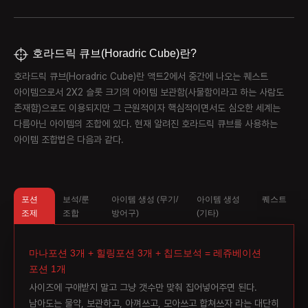
호라드릭 큐브(Horadric Cube)란?
호라드릭 큐브(Horadric Cube)란 액트2에서 중간에 나오는 퀘스트
아이템으로서 2X2 슬롯 크기의 아이템 보관함(사물함이라고 하는 사람도
존재함)으로도 이용되지만 그 근원적이자 핵심적이면서도 심오한 세계는
다름아닌 아이템의 조합에 있다. 현재 알려진 호라드릭 큐브를 사용하는
아이템 조합법은 다음과 같다.
포션
보석/룬
아이템 생성 (무기/
아이템 생성
퀘스트
조제
조합
방어구)
(기타)
마나포션 3개 + 힐링포션 3개 + 칩드보석 = 레쥬베이션
포션 1개
사이즈에 구애받지 말고 그냥 갯수만 맞춰 집어넣어주면 된다.
남아도는 물약, 보관하고, 아껴쓰고, 모아쓰고 합쳐쓰자 라는 대단히