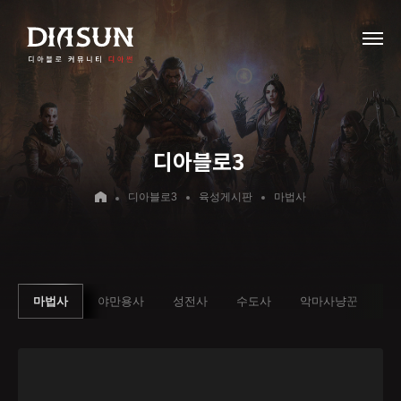
디아블로3
디아블로3
육성게시판
마법사
마법사
야만용사
성전사
수도사
악마사냥꾼
부