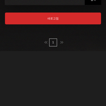
새로고침
맨처음
맨마지막
1