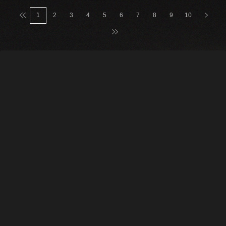
맨처음
다음
1
2
3
4
5
6
7
8
9
10
맨마지막