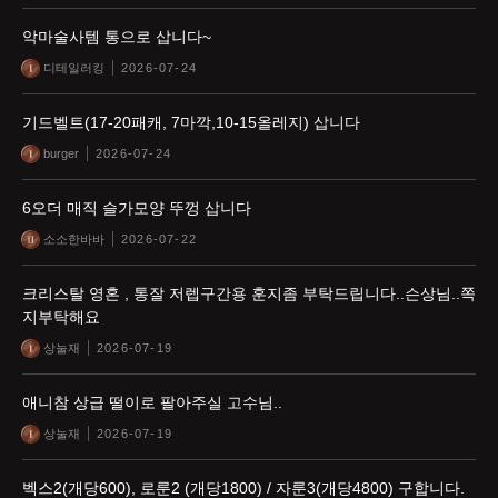
악마술사템 통으로 삽니다~
디테일러킹
2026-07-24
기드벨트(17-20패캐, 7마깍,10-15올레지) 삽니다
burger
2026-07-24
6오더 매직 슬가모양 뚜껑 삽니다
소소한바바
2026-07-22
크리스탈 영혼 , 통잘 저렙구간용 훈지좀 부탁드립니다..슨상님..쪽
지부탁해요
상눌재
2026-07-19
애니참 상급 떨이로 팔아주실 고수님..
상눌재
2026-07-19
벡스2(개당600), 로룬2 (개당1800) / 자룬3(개당4800) 구합니다.