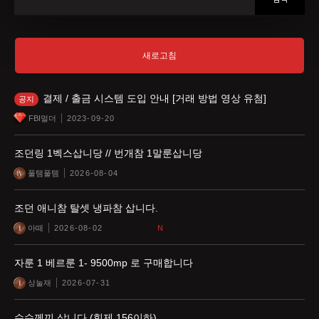
새로고침
결제 / 출금 시스템 도입 안내 [거래 방법 영상 유첨]
공지
FBI멀더
2023-09-20
조던링 1벡스삽니당 // 번개참 1말룬삽니당
풀템풀템
2026-08-04
조던 애니참 탈셋 냉파참 삽니다.
아떼
2026-08-02
N
자룬 1 베르룬 1- 9500mp 로 구매합니다
상눌재
2026-07-31
수수께끼 삽니다 (힘제 156이하)