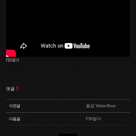
FBI멀더
0
댓글
물곰 WaterBear
이전글
FBI멀더
다음글