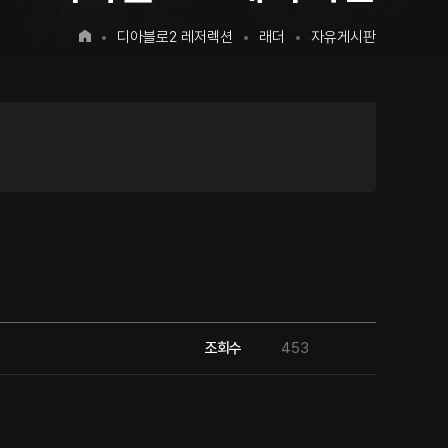
디아블로2 레저렉션
래더
자유게시판
조회수
453