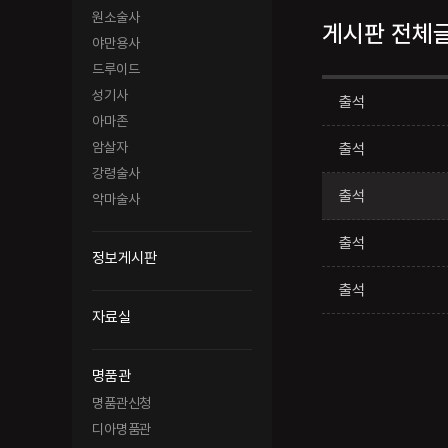
원소술사
게시판 전체
야만용사
드루이드
성기사
출석
아마존
암살자
출석
강령술사
출석
악마술사
출석
정보게시판
출석
자료실
명품관
명품관신청
디아명품관