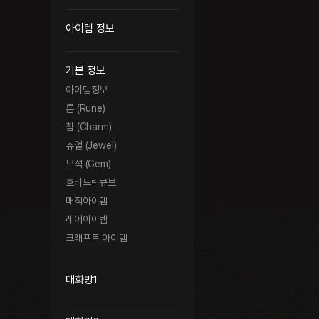
아이템 정보
기본 정보
아이템정보
룬 (Rune)
참 (Charm)
쥬얼 (Jewel)
보석 (Gem)
호라드릭큐브
매직아이템
레어아이템
크래프트 아이템
대화방1