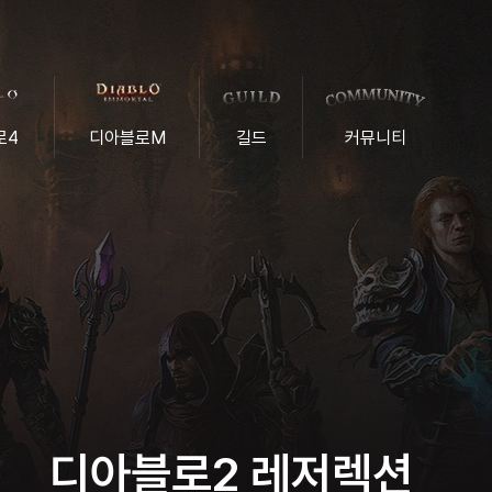
로4
디아블로M
길드
커뮤니티
디아블로2 레저렉션