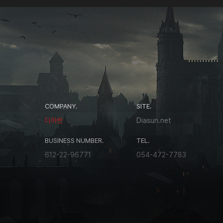
COMPANY.
SITE.
디아썬
Diasun.net
BUSINESS NUMBER.
TEL.
612-22-96771
054-472-7783