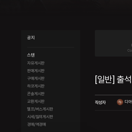
공지
Co
스탠
자유게시판
판매게시판
[일반] 출석
구매게시판
하코게시판
콘솔게시판
교환게시판
디아
작성자
헬프/버스게시판
시세/질의게시판
경매/역경매