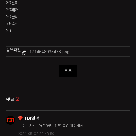
30달려
20패캐
20올레
75중감
2솟
첨부파일
1714648935478.png
목록
2
댓글
FBI멀더
우주급이시네요 방송에 한번 출연해주세요
2024-05-02 20:43:50