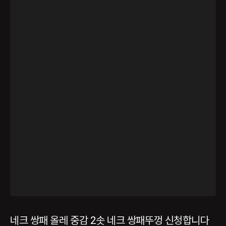
네크 쌍패 올레 중감 2솟 네크 쌍패뚜껑 신청합니다