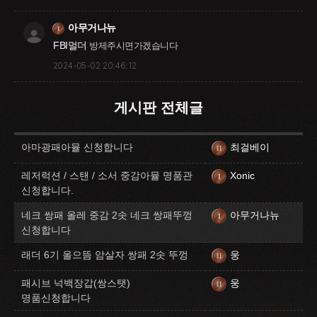
아무거나뉴
FBI멀더
방제주시면가겠습니다
2024-05-02 20:46:12
게시판 전체글
아마광패아뮬 신청합니다
최걸베이
레저럭션 / 스탠 / 소서 중감아뮬 명품관
Xonic
신청합니다.
네크 쌍패 올레 중감 2솟 네크 쌍패뚜껑
아무거나뉴
신청합니다
래더 6기 올으뜸 암살자 쌍패 2솟 뚜껑
웅
패시브 넉백장갑(쌍스탯)
웅
명품신청합니다